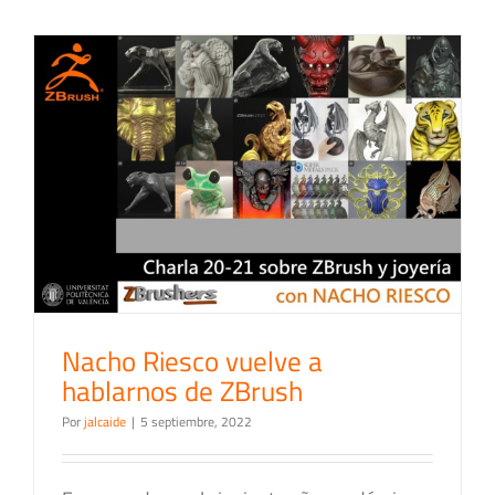
Nacho Riesco vuelve a
hablarnos de ZBrush
Por
jalcaide
|
5 septiembre, 2022