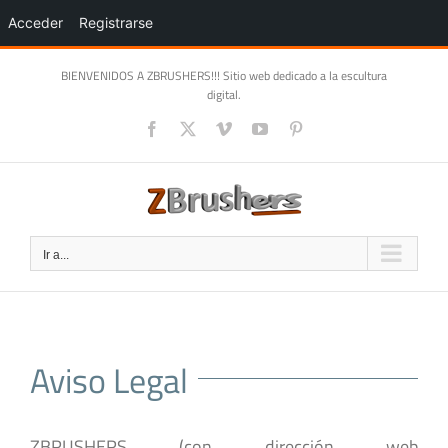
Acceder
Registrarse
Saltar
BIENVENIDOS A ZBRUSHERS!!! Sitio web dedicado a la escultura
al
digital.
contenido
Facebook
X
Vimeo
YouTube
Pinterest
Ir a...
Aviso Legal
ZBRUSHERS (con dirección web