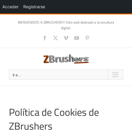
Acceder
Registrarse
Saltar
BIENVENIDOS A ZBRUSHERS!!! Sitio web dedicado a la escultura
al
digital.
contenido
Facebook
X
Vimeo
YouTube
Pinterest
Ir a...
Política de Cookies de
ZBrushers