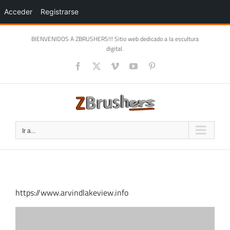
Acceder
Registrarse
Saltar
BIENVENIDOS A ZBRUSHERS!!! Sitio web dedicado a la escultura
al
digital.
contenido
Facebook
X
Vimeo
YouTube
Pinterest
Ir a...
https://www.arvindlakeview.info